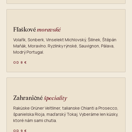
Fľaškové
moravské
Volařík, Sonberk, Vinselekt Michlovský, Šilinek, Štěpán
Maňák, Moravíno. Ryzlinky rýnské, Sauvignon, Pálava,
Modrý Portugal.
OD 8 €
Zahraničné
špeciality
Rakúske Grüner Veltliner, talianske Chianti a Prosecco,
španielska Rioja, maďarský Tokaj. Vyberáme len kúsky,
ktoré nám sami chutia.
OD 9 €