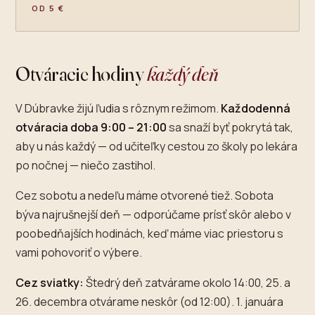
OD 5 €
Otváracie hodiny
každý deň
V Dúbravke žijú ľudia s rôznym režimom.
Každodenná
otváracia doba 9:00 – 21:00
sa snaží byť pokrytá tak,
aby u nás každý — od učiteľky cestou zo školy po lekára
po nočnej — niečo zastihol.
Cez sobotu a nedeľu máme otvorené tiež. Sobota
býva najrušnejší deň — odporúčame prísť skôr alebo v
poobedňajších hodinách, keď máme viac priestoru s
vami pohovoriť o výbere.
Cez sviatky:
Štedrý deň zatvárame okolo 14:00, 25. a
26. decembra otvárame neskôr (od 12:00). 1. januára