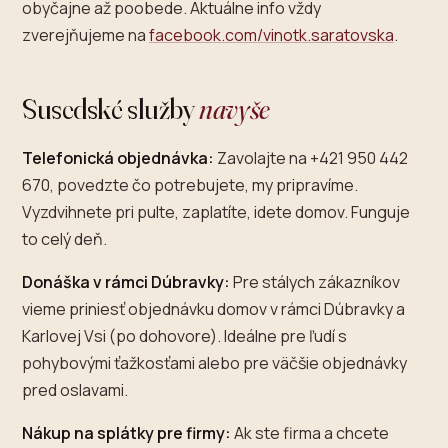
obyčajne až poobede. Aktuálne info vždy
zverejňujeme na
facebook.com/vinotk.saratovska
.
Susedské služby
navyše
Telefonická objednávka:
Zavolajte na +421 950 442
670, povedzte čo potrebujete, my pripravíme.
Vyzdvihnete pri pulte, zaplatíte, idete domov. Funguje
to celý deň.
Donáška v rámci Dúbravky:
Pre stálych zákazníkov
vieme priniesť objednávku domov v rámci Dúbravky a
Karlovej Vsi (po dohovore). Ideálne pre ľudí s
pohybovými ťažkosťami alebo pre väčšie objednávky
pred oslavami.
Nákup na splátky pre firmy:
Ak ste firma a chcete