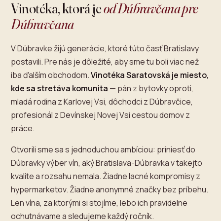
Dúbravský sused, ktorý vie, ktorý ročník Frankovky stojí za to nechať dýchať.
Vinotéka, ktorá je
od Dúbravčana pre
Dúbravčana
V Dúbravke žijú generácie, ktoré túto časť Bratislavy
postavili. Pre nás je dôležité, aby sme tu boli viac než
iba ďalším obchodom.
Vinotéka Saratovská je miesto,
kde sa stretáva komunita
— pán z bytovky oproti,
mladá rodina z Karlovej Vsi, dôchodci z Dúbravčice,
profesionál z Devínskej Novej Vsi cestou domov z
práce.
Otvorili sme sa s jednoduchou ambíciou: priniesť do
Dúbravky výber vín, aký Bratislava-Dúbravka v takejto
kvalite a rozsahu nemala. Žiadne lacné kompromisy z
hypermarketov. Žiadne anonymné značky bez príbehu.
Len vína, za ktorými si stojíme, lebo ich pravidelne
ochutnávame a sledujeme každý ročník.