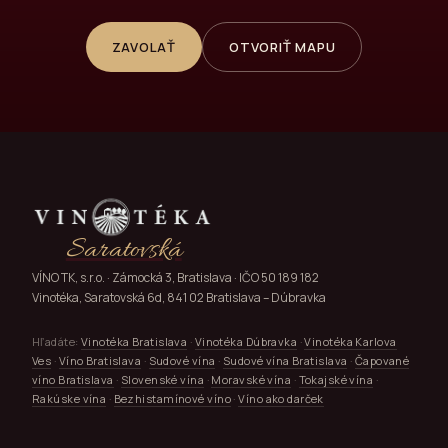
ZAVOLAŤ
OTVORIŤ MAPU
Saratovská
VÍNO TK, s.r.o. · Zámocká 3, Bratislava · IČO 50 189 182
Vinotéka, Saratovská 6d, 841 02 Bratislava – Dúbravka
Hľadáte:
Vinotéka Bratislava
·
Vinotéka Dúbravka
·
Vinotéka Karlova
Ves
·
Víno Bratislava
·
Sudové vína
·
Sudové vína Bratislava
·
Čapované
víno Bratislava
·
Slovenské vína
·
Moravské vína
·
Tokajské vína
·
Rakúske vína
·
Bezhistamínové víno
·
Víno ako darček