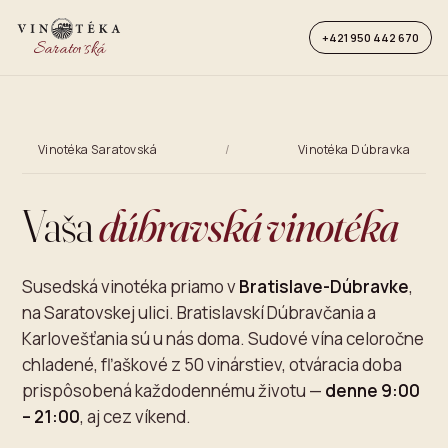
+421 950 442 670
Saratovská
Vinotéka Saratovská
/
Vinotéka Dúbravka
Vaša
dúbravská vinotéka
Susedská vinotéka priamo v
Bratislave-Dúbravke
,
na Saratovskej ulici. Bratislavskí Dúbravčania a
Karlovešťania sú u nás doma. Sudové vína celoročne
chladené, fľaškové z 50 vinárstiev, otváracia doba
prispôsobená každodennému životu —
denne 9:00
– 21:00
, aj cez víkend.