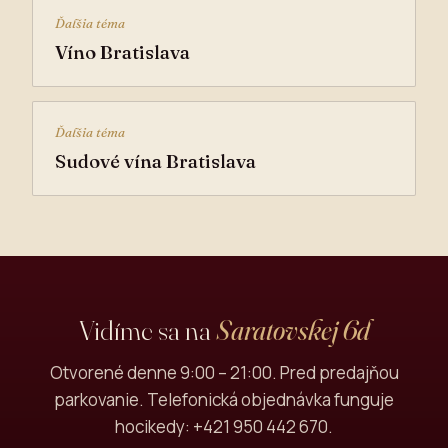
Ďalšia téma
Víno Bratislava
Ďalšia téma
Sudové vína Bratislava
Vidíme sa na
Saratovskej 6d
Otvorené denne 9:00 – 21:00. Pred predajňou
parkovanie. Telefonická objednávka funguje
hocikedy: +421 950 442 670.