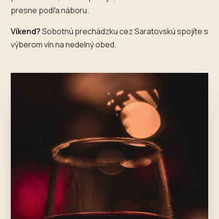
presne podľa náboru.
Víkend?
Sobotnú prechádzku cez Saratovskú spojíte s
výberom vín na nedelný obed.