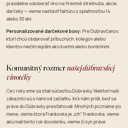
pravidelne odoberať víno na firemné stretnutia, akcie,
darčeky — vieme nastaviť faktúru s splatnosťou 14
alebo 30 dní.
Personalizované darčekové boxy:
Pre Dúbravčanov,
ktorí chcú obdarovať príbuzných, kolegov alebo
klientov niečím lepším ako kvetmi alebo bonbónmi.
Komunitný rozmer
našej dúbravskej
vinotéky
Cez roky sme sa stali súčasťou Dúbravky. Niektorí naši
zákazníci sú s nami od začiatku. Iní k nám prišli, keď sa
práve do Dúbravky presťahovali. Mnohých poznáme po
mene, vieme ktorá Frankovka je „ich" Frankovka, vieme
akú mali tento rok dovolenku, vieme čí syn práve