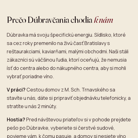
Prečo Dúbravčania chodia
k nám
Dúbravka má svoju špecifickú energiu. Sídlisko, ktoré
sa cez roky premenilo na živú časť Bratislavy s
reštaurakciami, kaviarňami, malými obchodmi. Naši stáli
zákazníci sú väčšinou ľudia, ktorí oceňujú, že nemusia
ísť do centra alebo do nákupného centra, aby si mohli
vybrať poriadne víno.
V práci?
Cestou domov z M. Sch. Trnavského sa
stavíte u nás, dáte si pripraviť objednávku telefonicky, a
stratíte u nás 2 minúty.
Hostia?
Pred návštevou priateľov si v pohode prejdete
pešo po Dúbravke, vyberiete si čerstvé sudové,
povieme vám, k čomu pasuje, a domov si nesiete víno