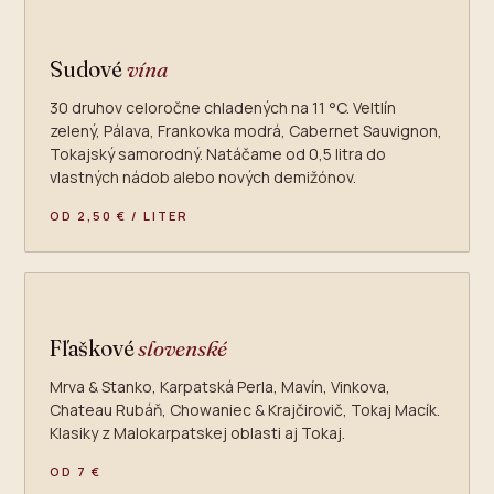
Sudové
vína
30 druhov celoročne chladených na 11 °C. Veltlín
zelený, Pálava, Frankovka modrá, Cabernet Sauvignon,
Tokajský samorodný. Natáčame od 0,5 litra do
vlastných nádob alebo nových demižónov.
OD 2,50 € / LITER
Fľaškové
slovenské
Mrva & Stanko, Karpatská Perla, Mavín, Vinkova,
Chateau Rubáň, Chowaniec & Krajčirovič, Tokaj Macík.
Klasiky z Malokarpatskej oblasti aj Tokaj.
OD 7 €