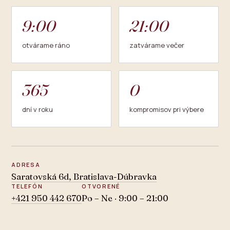
9:00
21:00
otvárame ráno
zatvárame večer
365
0
dní v roku
kompromisov pri výbere
ADRESA
Saratovská 6d, Bratislava-Dúbravka
TELEFÓN
OTVORENÉ
+421 950 442 670
Po – Ne · 9:00 – 21:00