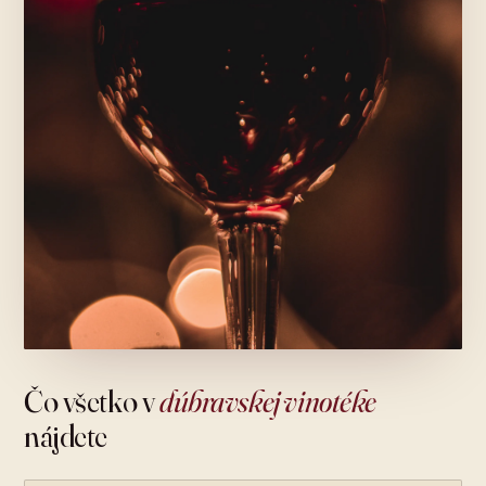
Čo všetko v
dúbravskej vinotéke
nájdete