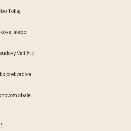
ebo Tokaj.
nkovej alebo
sudový Veltlín z
ako prekvapivé
tónovom obale.
e