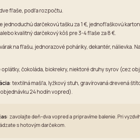
 dve fľaše, podľa rozpočtu.
e jednoduchú darčekovú tašku za 1 €, jednofľaškovú kartono
 alebo kvalitný darčekový kôš pre 3-4 fľaše za 8 €.
otvárak na fľašu, jednorazové poháriky, dekantér, nálievka. N
e oplátky, čokoláda, biokrekry, niektoré druhy syrov (cez ob
ácia
: textilná mašľa, lyžkový stuh, gravírovaná drevená št
objednávku 24 hodín vopred).
čas
: zavolajte deň-dva vopred a pripravíme balenie. Pri vyzdvih
hádzate s hotovým darčekom.