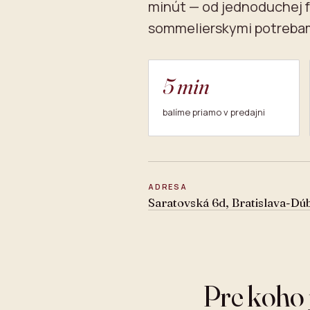
minút — od jednoduchej f
sommelierskymi potrebam
5 min
balíme priamo v predajni
ADRESA
Saratovská 6d, Bratislava-Dú
Pre koho 