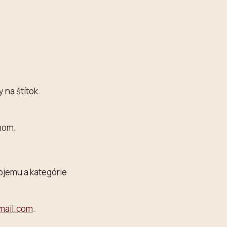
 na štítok.
nom.
bjemu a kategórie
mail.com
.