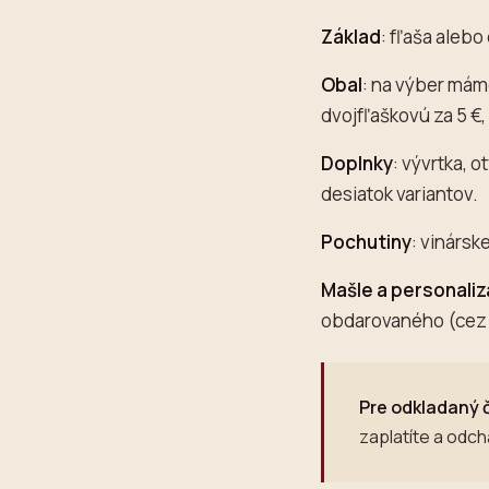
Základ
: fľaša alebo
Obal
: na výber mám
dvojfľaškovú za 5 €,
Doplnky
: vývrtka, 
desiatok variantov.
Pochutiny
: vinársk
Mašle a personaliz
obdarovaného (cez 
Pre odkladaný 
zaplatíte a odc