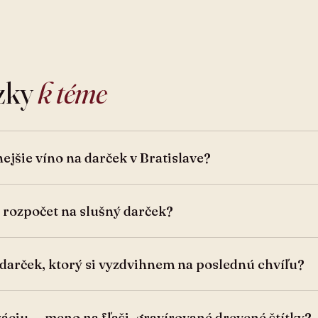
ázky
k téme
ejšie víno na darček v Bratislave?
 rozpočet na slušný darček?
 darček, ktorý si vyzdvihnem na poslednú chvíľu?
áciu — meno na fľaši, gravírované drevené štítky?