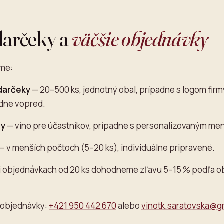
darčeky a
väčšie objednávky
eme:
darčeky
— 20–500 ks, jednotný obal, prípadne s logom firmy
dne vopred.
ry
— víno pre účastníkov, prípadne s personalizovaným me
— v menších počtoch (5–20 ks), individuálne pripravené.
ri objednávkach od 20 ks dohodneme zľavu 5–15 % podľa o
é objednávky:
+421 950 442 670
alebo
vinotk.saratovska@g