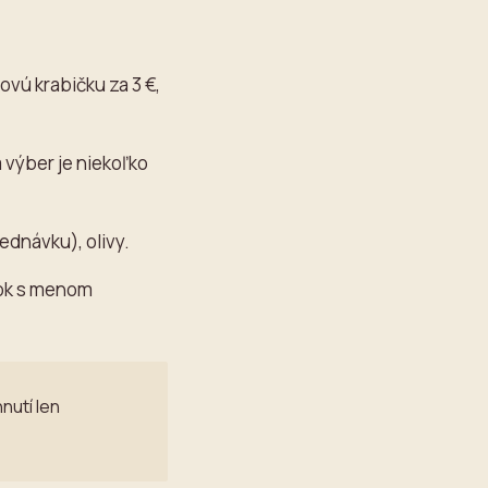
vú krabičku za 3 €,
a výber je niekoľko
jednávku), olivy.
ítok s menom
nutí len