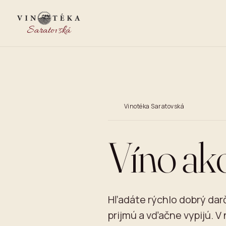
Saratovská
Vinotéka Saratovská
Víno ak
Hľadáte rýchlo dobrý darč
prijmú a vďačne vypijú. V