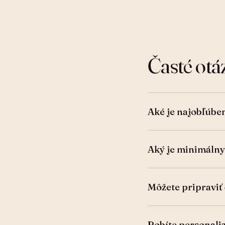
Časté ot
Aké je najobľúben
Aký je minimálny
Môžete pripraviť
Robíte personaliz