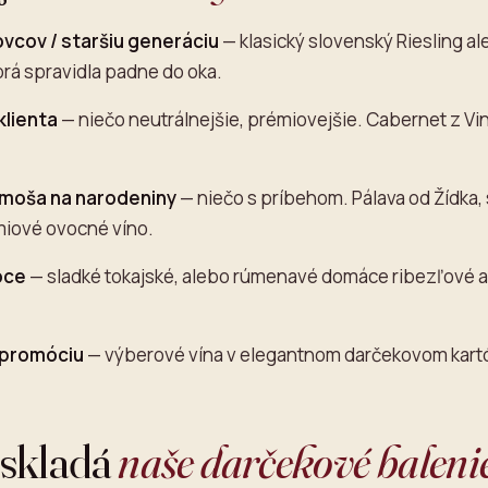
ovcov / staršiu generáciu
— klasický slovenský Riesling al
rá spravidla padne do oka.
klienta
— niečo neutrálnejšie, prémiovejšie. Cabernet z Vi
amoša na narodeniny
— niečo s príbehom. Pálava od Žídka, 
miové ovocné víno.
oce
— sladké tokajské, alebo rúmenavé domáce ribezľové 
/ promóciu
— výberové vína v elegantnom darčekovom kar
 skladá
naše darčekové baleni