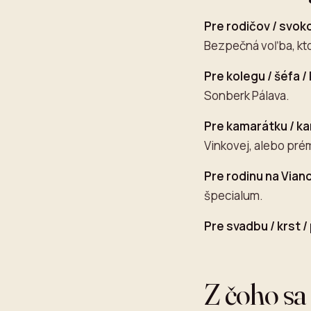
Pre rodičov / svok
Bezpečná voľba, kto
Pre kolegu / šéfa / 
Sonberk Pálava.
Pre kamarátku / k
Vinkovej, alebo pré
Pre rodinu na Vian
špecialum.
Pre svadbu / krst 
Z čoho sa