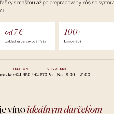
ľašky s mašľou až po prepracovaný kôš so syrmi 
i.
od 7 €
100+
základná darčeková fľaša
kombinácií
TELEFÓN
OTVORENÉ
bravka
+421 950 442 670
Po – Ne · 9:00 – 21:00
je víno
ideálnym darčekom