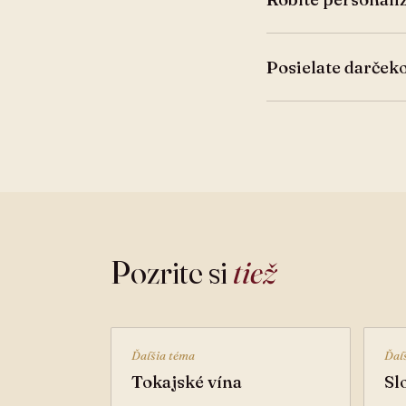
Posielate darček
Pozrite si
tiež
Ďalšia téma
Ďal
Tokajské vína
Sl