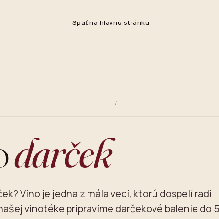
← Späť na hlavnú stránku
/
o
darček
ek? Víno je jedna z mála vecí, ktorú dospelí radi
 našej vinotéke pripravíme darčekové balenie do 