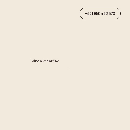
+421 950 442 670
Víno ako darček
5