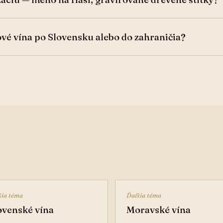
ové vína po Slovensku alebo do zahraničia?
šia téma
Ďalšia téma
ovenské vína
Moravské vína