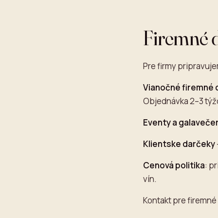
Firemné 
Pre firmy pripravuj
Vianočné firemné 
Objednávka 2–3 týž
Eventy a galaveče
Klientske darčeky
Cenová politika
: p
vín.
Kontakt pre firemn