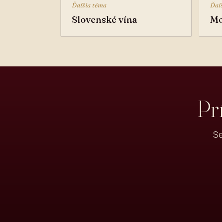
Ďalšia téma
Ďal
Slovenské vína
Mo
Pr
Se