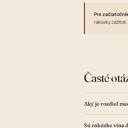
Pre začiatoční
rakúsky zážitok.
Časté ot
Aký je rozdiel m
Sú rakúske vína 