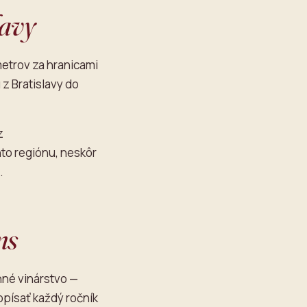
lavy
metrov za hranicami
 z Bratislavy do
z
to regiónu, neskôr
.
ms
nné vinárstvo —
opísať každý ročník