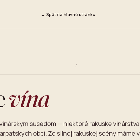
← Späť na hlavnú stránku
/
e
vína
u vinárskym susedom — niektoré rakúske vinárstva
karpatských obcí. Zo silnej rakúskej scény máme v