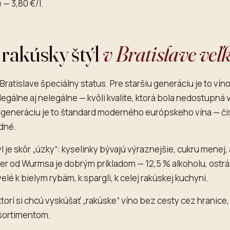
— 3,80 €/l.
rakúsky štýl
v Bratislave veľ
Bratislave špeciálny status. Pre staršiu generáciu je to víno
egálne aj nelegálne — kvôli kvalite, ktorá bola nedostupná v 
 generáciu je to štandard moderného európskeho vína — či
dné.
l je skôr „úzky“: kyselinky bývajú výraznejšie, cukru menej,
ner od Wurmsa je dobrým príkladom — 12,5 % alkoholu, ostrá
elé k bielym rybám, k spargli, k celej rakúskej kuchyni.
ktorí si chcú vyskúšať „rakúske“ víno bez cesty cez hranice
 sortimentom.