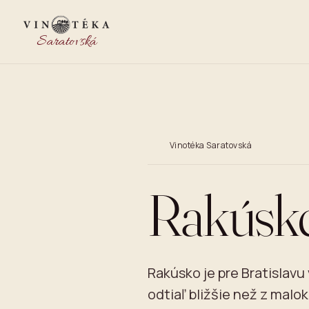
Saratovská
Vinotéka Saratovská
Rakúsk
Rakúsko je pre Bratislav
odtiaľ bližšie než z malo