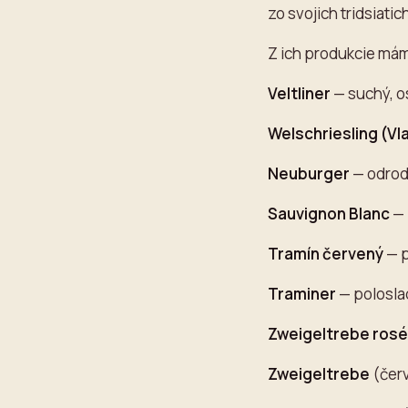
zo svojich tridsiatic
Z ich produkcie mám
Veltliner
— suchý, os
Welschriesling (Vl
Neuburger
— odroda
Sauvignon Blanc
— 
Tramín červený
— p
Traminer
— poloslad
Zweigeltrebe rosé
Zweigeltrebe
(červ