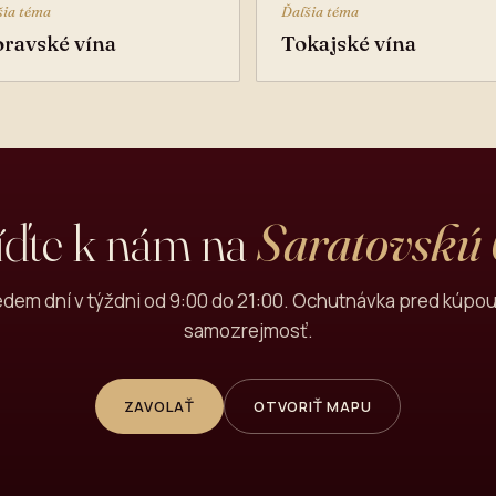
šia téma
Ďalšia téma
ravské vína
Tokajské vína
íďte k nám na
Saratovskú
dem dní v týždni od 9:00 do 21:00. Ochutnávka pred kúpou
samozrejmosť.
ZAVOLAŤ
OTVORIŤ MAPU