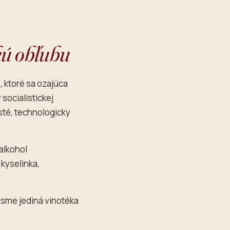
kú obľubu
, ktoré sa ozajúca
socialistickej
sté, technologicky
 alkohol
 kyselinka,
, sme jediná vinotéka