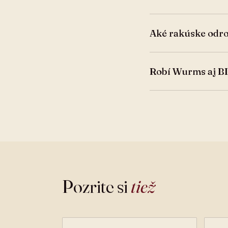
Aké rakúske odro
Robí Wurms aj B
Pozrite si
tiež