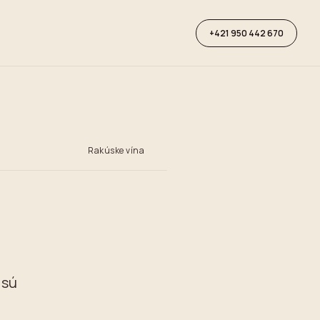
+421 950 442 670
Rakúske vína
 sú