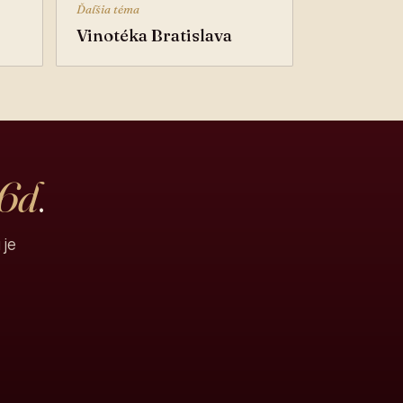
Ďalšia téma
Vinotéka Bratislava
 6d
.
 je