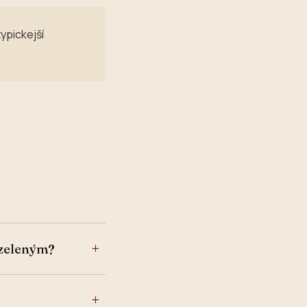
typickejší
 zeleným?