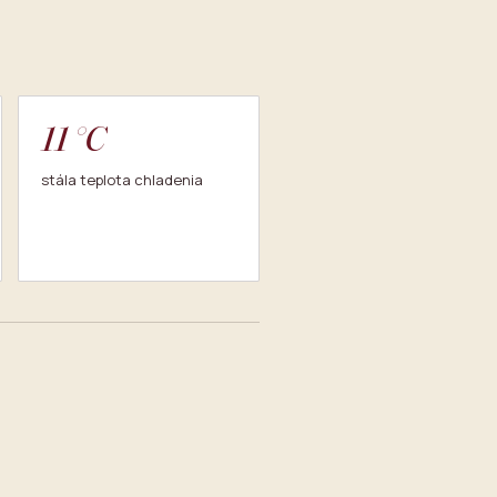
11 °C
stála teplota chladenia