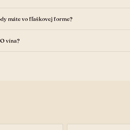
dy máte vo fľaškovej forme?
IO vína?