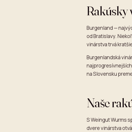
Rakúsky 
Burgenland — najvýc
od Bratislavy. Niekoľ
vinárstva trvá kratši
Burgenlandská vinár
najprogresívnejších
na Slovensku preme
Naše rakú
S Weingut Wurms spo
dvere vinárstva otv