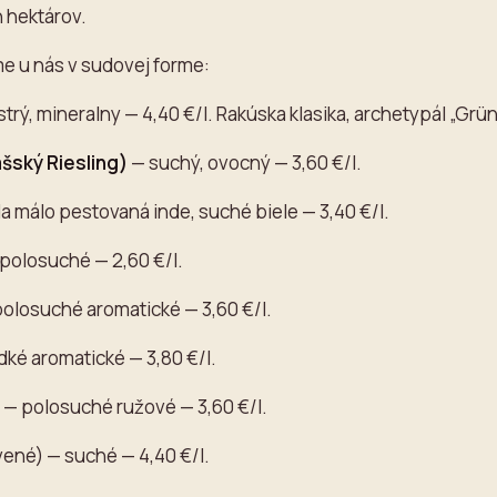
h hektárov.
e u nás v sudovej forme:
trý, mineralny — 4,40 €/l. Rakúska klasika, archetypál „Grüne
ašský Riesling)
— suchý, ovocný — 3,60 €/l.
 málo pestovaná inde, suché biele — 3,40 €/l.
polosuché — 2,60 €/l.
olosuché aromatické — 3,60 €/l.
ké aromatické — 3,80 €/l.
— polosuché ružové — 3,60 €/l.
ené) — suché — 4,40 €/l.