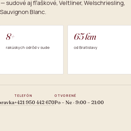
 sudové aj fľaškové, Veltliner, Welschriesling,
 Sauvignon Blanc.
8+
65 km
rakúskych odrôd v sude
od Bratislavy
TELEFÓN
OTVORENÉ
bravka
+421 950 442 670
Po – Ne · 9:00 – 21:00