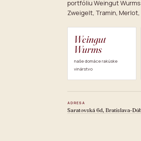
portfóliu Weingut Wurms —
Zweigelt, Tramin, Merlot,
Weingut
Wurms
naše domáce rakúske
vinárstvo
ADRESA
Saratovská 6d, Bratislava-Dú