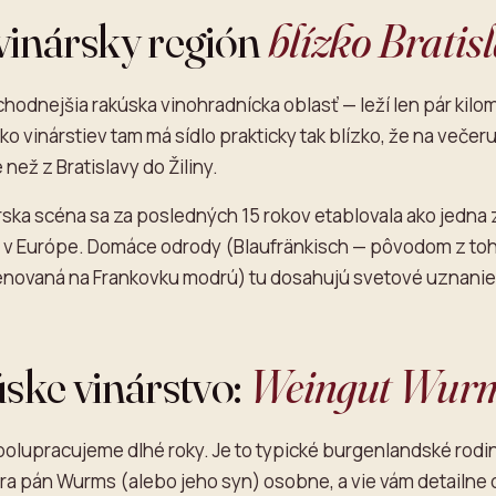
vinársky región
blízko Bratis
hodnejšia rakúska vinohradnícka oblasť — leží len pár kilo
ko vinárstiev tam má sídlo prakticky tak blízko, že na večeru
e než z Bratislavy do Žiliny.
ska scéna sa za posledných 15 rokov etablovala ako jedna 
 v Európe. Domáce odrody (Blaufränkisch — pôvodom z toh
novaná na Frankovku modrú) tu dosahujú svetové uznanie
ske vinárstvo:
Weingut Wur
lupracujeme dlhé roky. Je to typické burgenlandské rodi
ára pán Wurms (alebo jeho syn) osobne, a vie vám detailne 