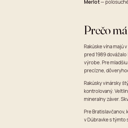
Merlot
— polosuché 
Prečo má 
Rakúske vína majú v 
pred 1989 dovážalo l
výrobe. Pre mladšiu
precízne, dôveryho
Rakúsky vinársky štý
kontrolovaný. Veltli
mineralny záver. Skv
Pre Bratislavčanov, 
v Dúbravke s týmto