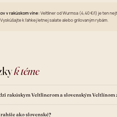
kov v rakúskom víne:
Veltliner od Wurmsa (4,40 €/l) je ten nej
 Vyskúšajte k ľahkej letnej salate alebo grilovaným rybám.
ázky
k téme
edzi rakúskym Veltlinerom a slovenským Veltlínom
drahšie ako slovenské?